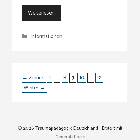
Weiterlesen
Kategorien
Informationen
Seite
Seite
Seite
Seite
Seite
←
Zurück
1
…
8
9
10
…
12
Weiter
→
© 2026 Traumapädagogik Deutschland
• Erstellt mit
GeneratePress