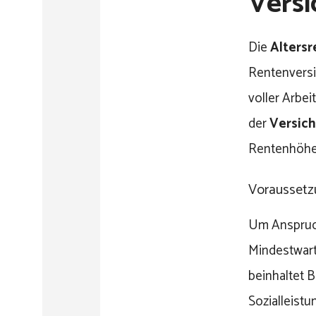
Versi
Die
Altersr
Rentenversi
voller Arbe
der
Versic
Rentenhöhe 
Voraussetzu
Um Anspruch
Mindestwart
beinhaltet 
Sozialleistu