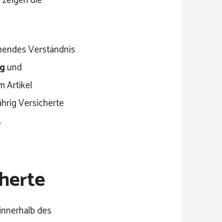
zeigen die
ehendes Verständnis
ag
und
m Artikel
hrig Versicherte
.
cherte
 innerhalb des