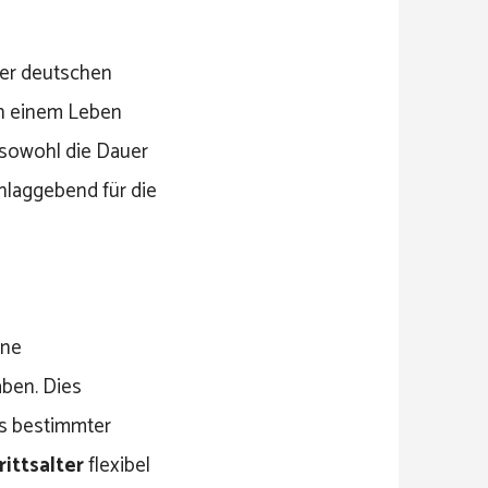
 der deutschen
ch einem Leben
 sowohl die Dauer
laggebend für die
ine
aben. Dies
gs bestimmter
ittsalter
flexibel