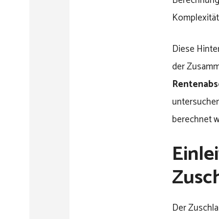
Berechnung 
Komplexitä
Diese Hinte
der Zusamme
Rentenabs
untersuchen
berechnet w
Einle
Zusch
Der Zuschlag