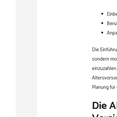
Einb
Berü
Anpa
Die Einführu
sondern mot
einzuzahlen.
Altersvorso
Planung für 
Die A