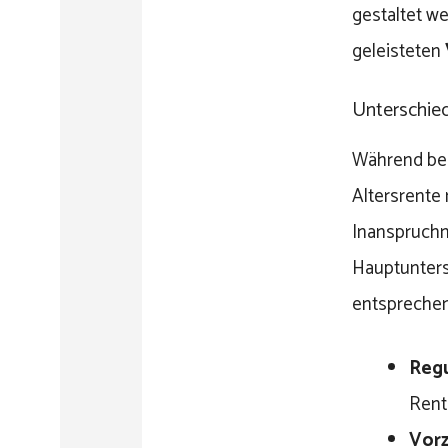
gestaltet w
geleisteten
Unterschied
Während ber
Altersrente 
Inanspruchn
Hauptunters
entspreche
Regu
Rente
Vorz