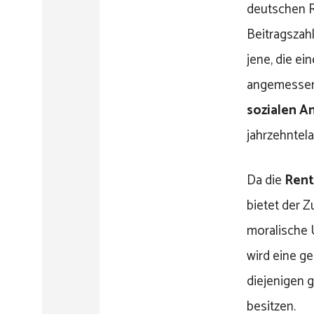
deutschen 
Beitragszah
jene, die ei
angemessen 
sozialen 
jahrzehntel
Da die
Rent
bietet der Z
moralische U
wird eine g
diejenigen g
besitzen.